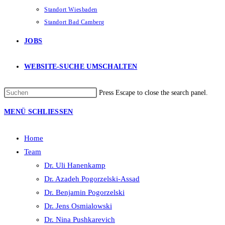
Standort Wiesbaden
Standort Bad Camberg
JOBS
WEBSITE-SUCHE UMSCHALTEN
Press Escape to close the search panel.
MENÜ
SCHLIESSEN
Home
Team
Dr. Uli Hanenkamp
Dr. Azadeh Pogorzelski-Assad
Dr. Benjamin Pogorzelski
Dr. Jens Osmialowski
Dr. Nina Pushkarevich